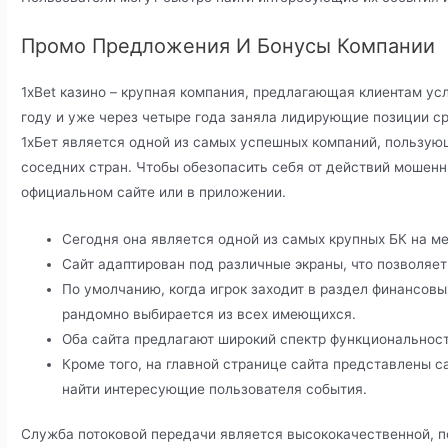
Промо Предложения И Бонусы Компании
1xBet казино – крупная компания, предлагающая клиентам усл
году и уже через четыре года заняла лидирующие позиции с
1хБет является одной из самых успешных компаний, пользующ
соседних стран. Чтобы обезопасить себя от действий мошенни
официальном сайте или в приложении.
Сегодня она является одной из самых крупных БК на 
Сайт адаптирован под различные экраны, что позволяет
По умолчанию, когда игрок заходит в раздел финансовы
рандомно выбирается из всех имеющихся.
Оба сайта предлагают широкий спектр функциональност
Кроме того, на главной странице сайта представлены с
найти интересующие пользователя события.
Служба потоковой передачи является высококачественной, по