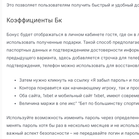
Это позволяет пользователям получить быстрый и удобный дос
Коэффициенты Бк
Бонус будет отображаться в личном кабинете гостя, где он в
использовать полученные подарки. Такой способ предполагае
паспортных данных и подтверждением достоверности информа
предыдущего варианта, здесь добавляется строчка для телеф
подтверждения, телефон можно использовать для восстановл
Затем нужно кликнуть на ссылку «Я забыл пароль» и по
Контора понравится как начинающему игроку, так и про
Оба сайта, 1xbet и мобильный сайт 1xbet, имеют соврем
Величина маржи в one икс” “Бет по большинству спорти
Используйте возможность изменить пароль через определенн
менять пароль хотя бы раз в несколько месяцев и не использо
важный аспект безопасности – не передавайте логин и парол