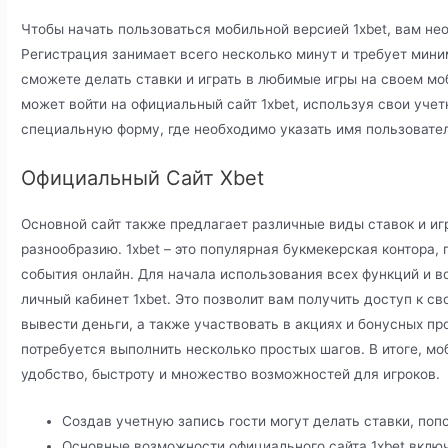
Чтобы начать пользоваться мобильной версией 1xbet, вам нео
Регистрация занимает всего несколько минут и требует мин
сможете делать ставки и играть в любимые игры на своем мо
может войти на официальный сайт 1xbet, используя свои уче
специальную форму, где необходимо указать имя пользовател
Официальный Сайт Xbet
Основной сайт также предлагает различные виды ставок и иг
разнообразию. 1xbet – это популярная букмекерская контора
события онлайн. Для начала использования всех функций и 
личный кабинет 1xbet. Это позволит вам получить доступ к с
вывести деньги, а также участвовать в акциях и бонусных пр
потребуется выполнить несколько простых шагов. В итоге, мо
удобство, быстроту и множество возможностей для игроков.
Создав учетную запись гости могут делать ставки, поп
Основные возможности официального сайта 1xbet вклю