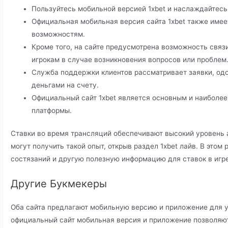
Пользуйтесь мобильной версией 1xbet и наслаждайтесь
Официальная мобильная версия сайта 1xbet также имее
возможностям.
Кроме того, на сайте предусмотрена возможность связи
игрокам в случае возникновения вопросов или проблем
Служба поддержки клиентов рассматривает заявки, одо
деньгами на счету.
Официальный сайт 1xbet является основным и наиболе
платформы.
Ставки во время трансляций обеспечивают высокий уровень 
могут получить такой опыт, открыв раздел 1xbet лайв. В это
состязаний и другую полезную информацию для ставок в игре
Другие Букмекеры
Оба сайта предлагают мобильную версию и приложение для уд
официальный сайт мобильная версия и приложение позволяют 