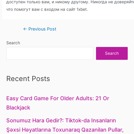
доступен только вам, и никому другому. Никогда не доверяй
что помогут вам с входом на сайт 1xbet.
←
Previous Post
Search
Search
Recent Posts
Easy Card Game For Older Adults: 21 Or
Blackjack
Sonumuz Hara Gedir?: Tiktok-da Insanların
Şəxsi Həyatlarına Toxunaraq Qazanilan Pullar,