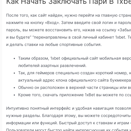
Как Начать Заключать Пари В 1xbe
После того, как сайт найден, нужно перейти на главную стран
нажмите на кнопку «Вход». Затем введите свой логин и парол
пароль, вы можете восстановить его, нажав на ссылку «Забы
и вы будете” “перенаправлены в свой личный кабинет 1xbet.
и делать ставки на любые спортивные события.
Таким образом, 1xbet официальный сайт мобильная вер
любителей азартных развлечений.
Так, для геймеров специально создан короткий номер, 
актуальный адрес клона официального сайта букмекера
Обычно он расположен в верхней части страницы или вн
Кроме того, скачать приложение 1xBet вы можете по сс
Интуитивно понятный интерфейс и удобная навигация позволя
нужные разделы. Благодаря этому, вы можете сосредоточитьс
информации или функций. Быстрый доступ к ставкам и играм 
Пользователи могут быстро найти интересующие их события и 