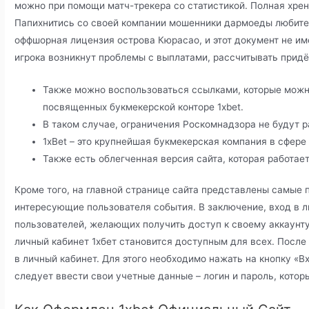
можно при помощи матч-трекера со статистикой. Полная хрен
Папихнитись со своей компании мошенники дармоеды любите
оффшорная лицензия острова Кюрасао, и этот документ не им
игрока возникнут проблемы с выплатами, рассчитывать придё
Также можно воспользоваться ссылками, которые можн
посвященных букмекерской конторе 1xbet.
В таком случае, ограничения Роскомнадзора не будут р
1xBet – это крупнейшая букмекерская компания в сфере 
Также есть облегченная версия сайта, которая работает
Кроме того, на главной странице сайта представлены самые 
интересующие пользователя события. В заключение, вход в л
пользователей, желающих получить доступ к своему аккаунту
личный кабинет 1хбет становится доступным для всех. После 
в личный кабинет. Для этого необходимо нажать на кнопку «В
следует ввести свои учетные данные – логин и пароль, которы