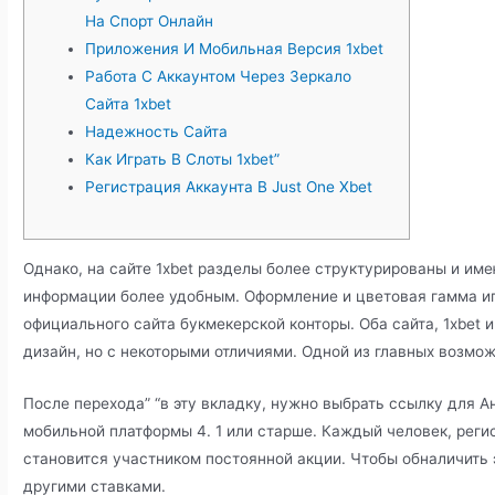
На Спорт Онлайн
Приложения И Мобильная Версия 1xbet
Работа С Аккаунтом Через Зеркало
Сайта 1xbet
Надежность Сайта
Как Играть В Слоты 1xbet”
Регистрация Аккаунта В Just One Xbet
Однако, на сайте 1xbet разделы более структурированы и им
информации более удобным. Оформление и цветовая гамма и
официального сайта букмекерской конторы. Оба сайта, 1xbet 
дизайн, но с некоторыми отличиями. Одной из главных возмож
После перехода” “в эту вкладку, нужно выбрать ссылку для 
мобильной платформы 4. 1 или старше. Каждый человек, рег
становится участником постоянной акции. Чтобы обналичить 
другими ставками.