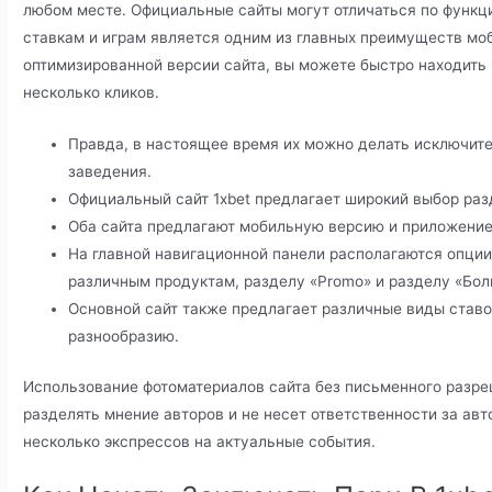
любом месте. Официальные сайты могут отличаться по функц
ставкам и играм является одним из главных преимуществ моб
оптимизированной версии сайта, вы можете быстро находить 
несколько кликов.
Правда, в настоящее время их можно делать исключит
заведения.
Официальный сайт 1xbet предлагает широкий выбор раз
Оба сайта предлагают мобильную версию и приложение 
На главной навигационной панели располагаются опции,
различным продуктам, разделу «Promo» и разделу «Бол
Основной сайт также предлагает различные виды ставок
разнообразию.
Использование фотоматериалов сайта без письменного разре
разделять мнение авторов и не несет ответственности за ав
несколько экспрессов на актуальные события.