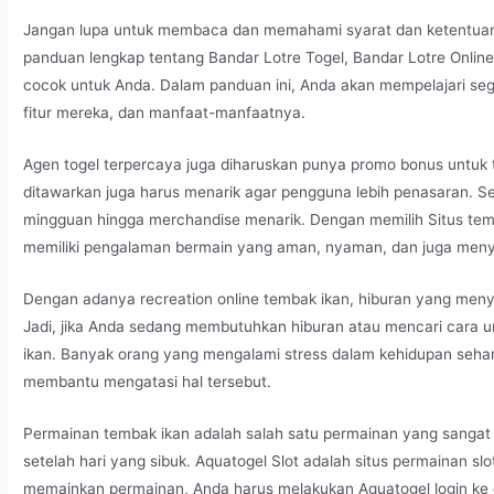
Jangan lupa untuk membaca dan memahami syarat dan ketentuan y
panduan lengkap tentang Bandar Lotre Togel, Bandar Lotre Online,
cocok untuk Anda. Dalam panduan ini, Anda akan mempelajari segal
fitur mereka, dan manfaat-manfaatnya.
Agen togel terpercaya juga diharuskan punya promo bonus untuk t
ditawarkan juga harus menarik agar pengguna lebih penasaran. S
mingguan hingga merchandise menarik. Dengan memilih Situs te
memiliki pengalaman bermain yang aman, nyaman, dan juga men
Dengan adanya recreation online tembak ikan, hiburan yang men
Jadi, jika Anda sedang membutuhkan hiburan atau mencari cara un
ikan. Banyak orang yang mengalami stress dalam kehidupan sehari
membantu mengatasi hal tersebut.
Permainan tembak ikan adalah salah satu permainan yang sang
setelah hari yang sibuk. Aquatogel Slot adalah situs permainan s
memainkan permainan, Anda harus melakukan Aquatogel login k