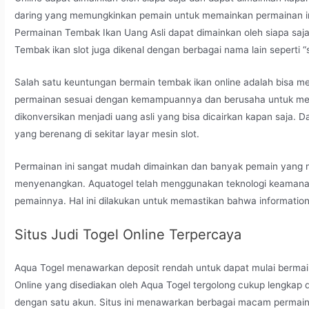
daring yang memungkinkan pemain untuk memainkan permainan in
Permainan Tembak Ikan Uang Asli dapat dimainkan oleh siapa saj
Tembak ikan slot juga dikenal dengan berbagai nama lain seperti “sh
Salah satu keuntungan bermain tembak ikan online adalah bisa
permainan sesuai dengan kemampuannya dan berusaha untuk mem
dikonversikan menjadi uang asli yang bisa dicairkan kapan saja. 
yang berenang di sekitar layar mesin slot.
Permainan ini sangat mudah dimainkan dan banyak pemain yang 
menyenangkan. Aquatogel telah menggunakan teknologi keamanan 
pemainnya. Hal ini dilakukan untuk memastikan bahwa information
Situs Judi Togel Online Terpercaya
Aqua Togel menawarkan deposit rendah untuk dapat mulai bermain 
Online yang disediakan oleh Aqua Togel tergolong cukup lengkap
dengan satu akun. Situs ini menawarkan berbagai macam permaina