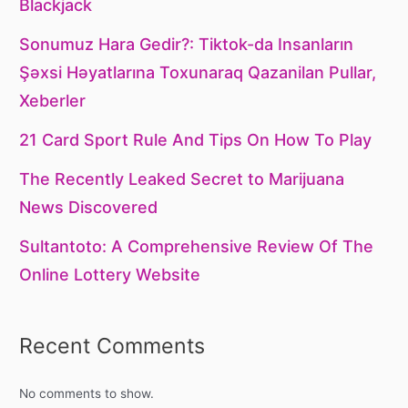
Blackjack
Sonumuz Hara Gedir?: Tiktok-da Insanların
Şəxsi Həyatlarına Toxunaraq Qazanilan Pullar,
Xeberler
21 Card Sport Rule And Tips On How To Play
The Recently Leaked Secret to Marijuana
News Discovered
Sultantoto: A Comprehensive Review Of The
Online Lottery Website
Recent Comments
No comments to show.