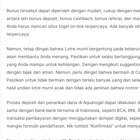
Bonus tersebut dapat diperoleh dengan mudah, cukup dengan melak
antara lain bonus deposit, bonus cashback, bonus referal, dan mas
Anda harus mencari situs togel on-line terpercaya. Ada banyak situ
terpercaya.
Namun, tetap diingat bahwa Lotre murni bergantung pada keberunt
akan membantu Anda menang. Pastikan untuk selalu bertanggung 
yang Anda mampu untuk kehilangan. Dengan mengikuti suggestions
dengan bijak dan aman. Namun, perlu diingat bahwa bermain di Cas
Pastikan untuk tidak bermain dengan terlalu banyak uang dan sel
hasil undian lotre murni acak dan tidak ada jaminan bahwa nomor
Proses deposit dan penarikan dana di Aquatogel dapat dilakukan d
sama dengan bank-bank ternama di Indonesia, seperti BCA, BNI, BRI
transaksi pembayaran dengan menggunakan dompet digital, seper
mengisi formulir pendaftaran, klik tombol “Konfirmasi” untuk meny