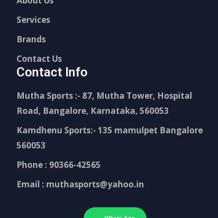
About Us
Services
Brands
Contact Us
Contact Info
Mutha Sports :- 87, Mutha Tower, Hospital
Road, Bangalore, Karnataka, 560053
Kamdhenu Sports:- 135 mamulpet Bangalore
560053
Phone : 90366-42565
Email : muthasports@yahoo.in