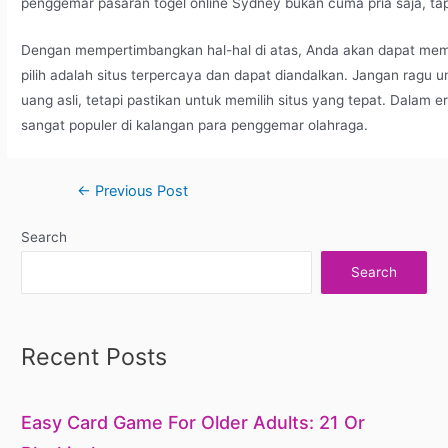
penggemar pasaran togel online Sydney bukan cuma pria saja, tapi
Dengan mempertimbangkan hal-hal di atas, Anda akan dapat mema
pilih adalah situs terpercaya dan dapat diandalkan. Jangan ragu 
uang asli, tetapi pastikan untuk memilih situs yang tepat. Dalam er
sangat populer di kalangan para penggemar olahraga.
←
Previous Post
Search
Search
Recent Posts
Easy Card Game For Older Adults: 21 Or