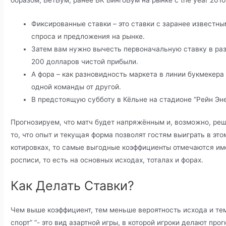
образом, БетБум, ранее БК БингоБум на рынке с the year 20
Фиксированные ставки – это ставки с заранее известны
спроса и предложения на рынке.
Затем вам нужно вычесть первоначальную ставку в разм
200 долларов чистой прибыли.
А фора – как разновидность маркета в линии букмекера
одной команды от другой.
В предстоящую субботу в Кёльне на стадионе “Рейн Эн
Прогнозируем, что матч будет напряжённым и, возможно, реш
то, что опыт и текущая форма позволят гостям выиграть в этом
котировках, то самые выгодные коэффициенты отмечаются им
росписи, то есть на основных исходах, тоталах и форах.
Как Делать Ставки?
Чем выше коэффициент, тем меньше вероятность исхода и тем
спорт” “- это вид азартной игры, в которой игроки делают пр