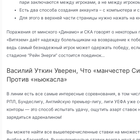
пари заключаются между игроками, а не между игроком
Есть два способа создания аккаунта – с компьютера и 
Для этого в верхней части страницы нужно нажать на кн
Поражения от минского «Динамо» и СКА говорят о некоторых 
«Витязем» даёт надежду болельщикам на возвращение к побе
ведь самый безнадежный игрок может одержать победу, если 
стадионе “Рейн Энерги” состоится поединок…
Василий Уткин Уверен, Что «манчестер С
Против «ньюкасла»
В линии есть все самые интересные соревнования, в том числ
РПЛ, Бундеслигу, Английскую премьер-лигу, лиги УЕФА уже 
конторы — это способ испытать удачу, ощутить азарт ставок 
зарядиться адреналином!
Вы можете найти все вышеперечисленные ставки на множеств
футбол и баскетбол. Вышеупомянутые ставки всегда идут с 