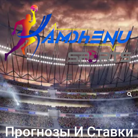
Прогнозы И Ставки