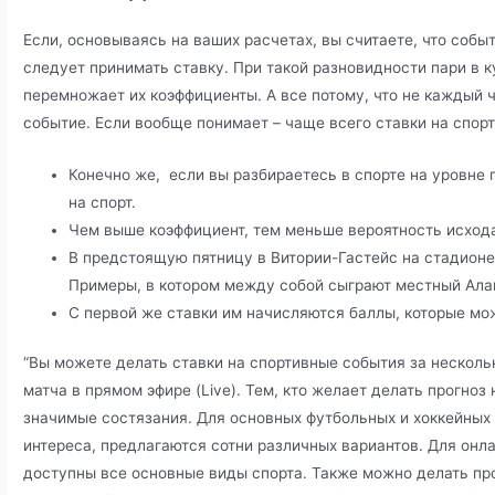
Если, основываясь на ваших расчетах, вы считаете, что собы
следует принимать ставку. При такой разновидности пари в 
перемножает их коэффициенты. А все потому, что не каждый ч
событие. Если вообще понимает – чаще всего ставки на спорт
Конечно же, если вы разбираетесь в спорте на уровне 
на спорт.
Чем выше коэффициент, тем меньше вероятность исхода
В предстоящую пятницу в Витории-Гастейс на стадионе
Примеры, в котором между собой сыграют местный Ала
С первой же ставки им начисляются баллы, которые мож
“Вы можете делать ставки на спортивные события за несколь
матча в прямом эфире (Live). Тем, кто желает делать прогно
значимые состязания. Для основных футбольных и хоккейных
интереса, предлагаются сотни различных вариантов. Для онла
доступны все основные виды спорта. Также можно делать пр