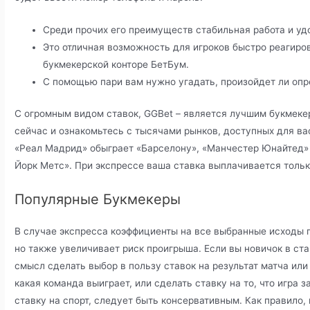
Среди прочих его преимуществ стабильная работа и уд
Это отличная возможность для игроков быстро реагиро
букмекерской конторе БетБум.
С помощью пари вам нужно угадать, произойдет ли опр
С огромным видом ставок, GGBet – является лучшим букмекер
сейчас и ознакомьтесь с тысячами рынков, доступных для вас
«Реал Мадрид» обыграет «Барселону», «Манчестер Юнайтед» 
Йорк Метс». При экспрессе ваша ставка выплачивается тольк
Популярные Букмекеры
В случае экспресса коэффициенты на все выбранные исходы 
но также увеличивает риск проигрыша. Если вы новичок в ста
смысл сделать выбор в пользу ставок на результат матча или 
какая команда выиграет, или сделать ставку на то, что игра
ставку на спорт, следует быть консервативным. Как правило,