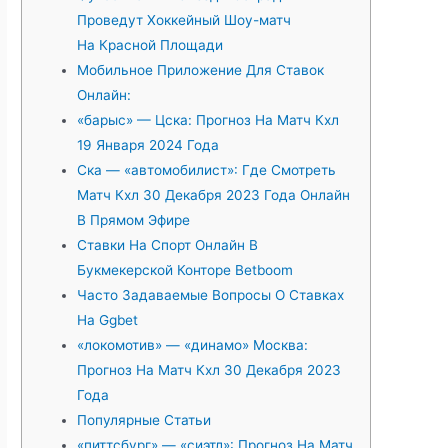
Проведут Хоккейный Шоу-матч
На Красной Площади
Мобильное Приложение Для Ставок
Онлайн:
«барыс» — Цска: Прогноз На Матч Кхл
19 Января 2024 Года
Ска — «автомобилист»: Где Смотреть
Матч Кхл 30 Декабря 2023 Года Онлайн
В Прямом Эфире
Ставки На Спорт Онлайн В
Букмекерской Конторе Betboom
Часто Задаваемые Вопросы О Ставках
На Ggbet
«локомотив» — «динамо» Москва:
Прогноз На Матч Кхл 30 Декабря 2023
Года
Популярные Статьи
«питтсбург» — «сиэтл»: Прогноз На Матч